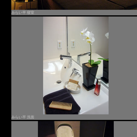
みらい平 寝室
みらい平 洗面