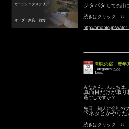
ガーデンエクステリア
ジタバタ
して余計に
続きはクリック！↓↓
オーダー家具・雑貨
http://ameblo.jp/wate
6月
滝味の宿 豊年
13
Categories:
blog
2015
Tags:
みなさんこんにちは
真面目だけが取り
過ごしですか？
先日、知人に会社の
下ネタとかやりた
続きはクリック！↓↓