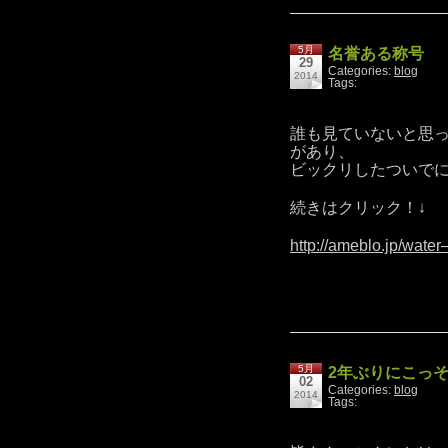
5月
名誉ある称号
29
Categories:
blog
2014
Tags:
誰も見ていないと思
があり、
ビックリしたついで
続きはクリック！↓
http://ameblo.jp/wate
5月
2年ぶりにこっ
02
Categories:
blog
2014
Tags: