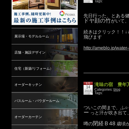
Tags:
先日行った、とある
ドヤ顔の竹
がいて
続きはクリック！！↓
展示場・モデルルーム
飛びます
http://ameblo.jp/wate
店舗・施設デザイン
住宅（新築/リフォーム）
9月
滝味の宿 豊年万
オーダーキッチン
14
Categories:
blog
2015
Tags:
バスルーム・パウダールーム
ついこの間まで、ふ○
ー
っと汗が吹き出て
オーダーカーテン
閉経Ｂ48
噂の
歳頃