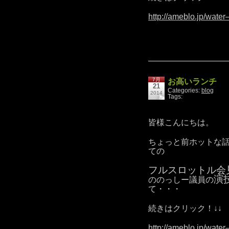
http://ameblo.jp/wate
7月
お高いランチ
21
Categories:
blog
2014
Tags:
皆様こんにちは。
ちょっと前ホットな話
ての
フルスロットル会
演
ののっしー議員の
て・・・
続きはクリック！↓↓
http://ameblo.jp/wate