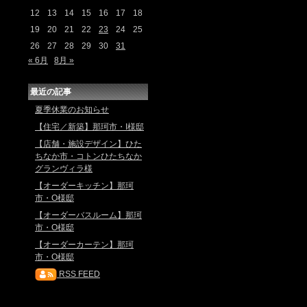
12
13
14
15
16
17
18
19
20
21
22
23
24
25
26
27
28
29
30
31
« 6月
8月 »
最近の記事
夏季休業のお知らせ
【住宅／新築】那珂市・I様邸
【店舗・施設デザイン】ひた
ちなか市・コトンひたちなか
グランヴィラ様
【オーダーキッチン】那珂
市・O様邸
【オーダーバスルーム】那珂
市・O様邸
【オーダーカーテン】那珂
市・O様邸
RSS FEED