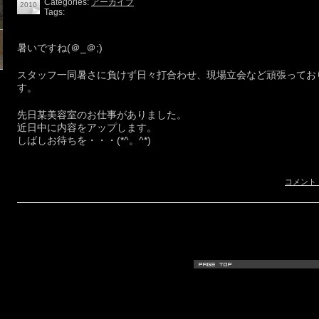
Categories:
アーカイブ
2010
Tags:
暑いですね(＠_＠;)
スタッフ一同暑さに負けず日々打合わせ、現場立会など頑張ってお
す。
先日某美容室のお仕事がありました。
近日中に内容をアップします。
しばしお待ちを・・・(*^。^*)
コメント