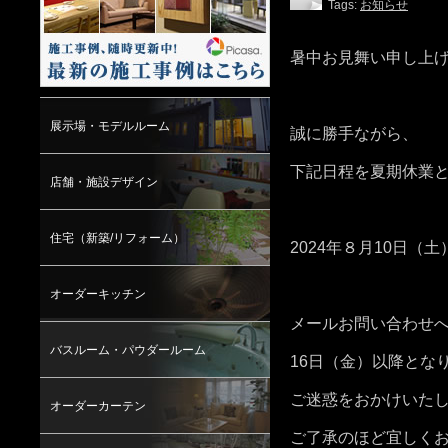
Tags:
お知らせ
暑中お見舞い申し上
展示場・モデルルーム
誠に勝手ながら、
下記日程を夏期休業
店舗・施設デザイン
住宅（新築/リフォーム）
2024年８月10日（
オーダーキッチン
メールお問い合わせ
バスルーム・パウダールーム
16日（金）以降とな
ご迷惑をおかけいた
オーダーカーテン
ご了承のほど宜しく