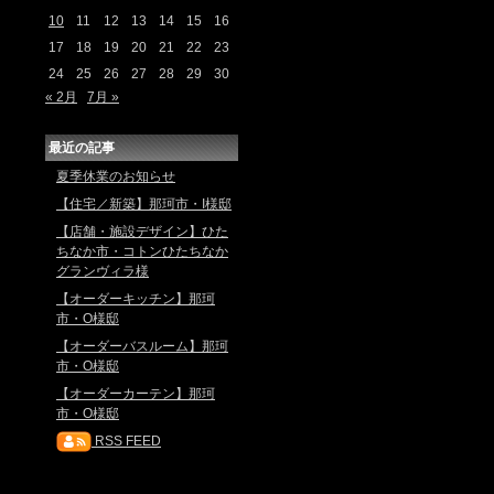
10
11
12
13
14
15
16
17
18
19
20
21
22
23
24
25
26
27
28
29
30
« 2月
7月 »
最近の記事
夏季休業のお知らせ
【住宅／新築】那珂市・I様邸
【店舗・施設デザイン】ひた
ちなか市・コトンひたちなか
グランヴィラ様
【オーダーキッチン】那珂
市・O様邸
【オーダーバスルーム】那珂
市・O様邸
【オーダーカーテン】那珂
市・O様邸
RSS FEED