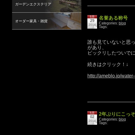
ガーデンエクステリア
5月
名誉ある称号
29
オーダー家具・雑貨
Categories:
blog
2014
Tags:
誰も見ていないと思
があり、
ビックリしたついで
続きはクリック！↓
http://ameblo.jp/wate
5月
2年ぶりにこっ
02
Categories:
blog
2014
Tags: