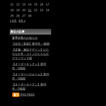
11
12
13
14
15
16
17
18
19
20
21
22
23
24
25
26
27
28
« 6月
6月 »
最近の記事
夏季休業のお知らせ
【住宅／新築】那珂市・I様邸
【店舗・施設デザイン】ひた
ちなか市・コトンひたちなか
グランヴィラ様
【オーダーキッチン】那珂
市・O様邸
【オーダーバスルーム】那珂
市・O様邸
【オーダーカーテン】那珂
市・O様邸
RSS FEED