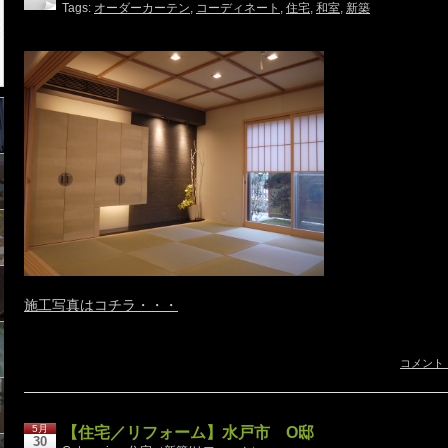
Tags:
オーダーカーテン
,
コーディネート
,
住宅
,
和室
,
新築
施工写真はコチラ・・・
コメント
5月
【住宅／リフォーム】水戸市 O邸
30