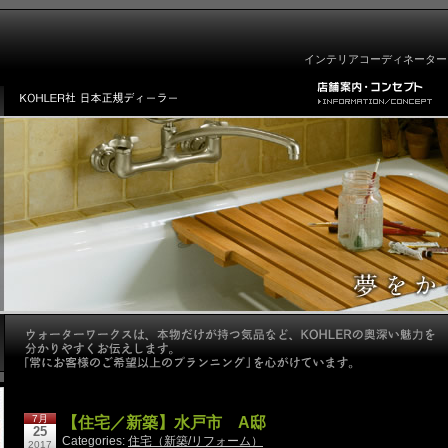
インテリアコーディネーター
7月
【住宅／新築】水戸市 A邸
25
Categories:
住宅（新築/リフォーム）
2017