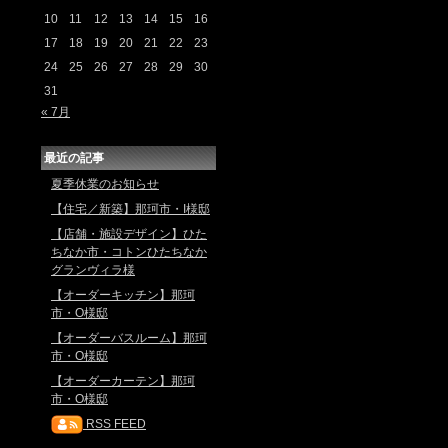
10
11
12
13
14
15
16
17
18
19
20
21
22
23
24
25
26
27
28
29
30
31
« 7月
最近の記事
夏季休業のお知らせ
【住宅／新築】那珂市・I様邸
【店舗・施設デザイン】ひた
ちなか市・コトンひたちなか
グランヴィラ様
【オーダーキッチン】那珂
市・O様邸
【オーダーバスルーム】那珂
市・O様邸
【オーダーカーテン】那珂
市・O様邸
RSS FEED