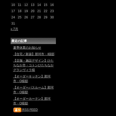
10
11
12
13
14
15
16
17
18
19
20
21
22
23
24
25
26
27
28
29
30
31
« 7月
最近の記事
夏季休業のお知らせ
【住宅／新築】那珂市・I様邸
【店舗・施設デザイン】ひた
ちなか市・コトンひたちなか
グランヴィラ様
【オーダーキッチン】那珂
市・O様邸
【オーダーバスルーム】那珂
市・O様邸
【オーダーカーテン】那珂
市・O様邸
RSS FEED