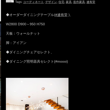
Tags:
コーディネート
,
デザイン
,
住宅
,
家具
,
造作家具
,
遼有堂
◆オーダーダイニングテーブル(
#遼有堂
)、
W2800 D900～950 H750
天板：ウォールナット
脚：アイアン
◆ダイニングチェアセレクト、
◆ダイニング照明器具セレクト(#moooi)