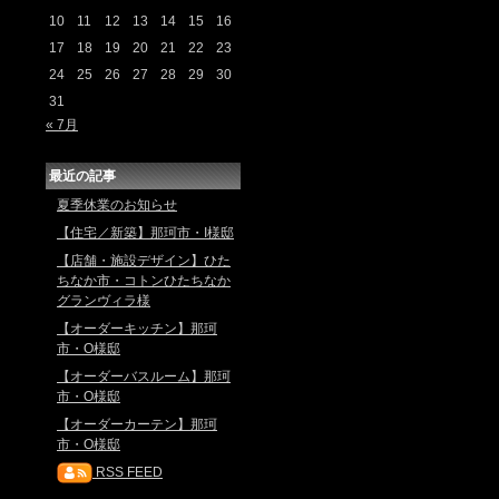
10
11
12
13
14
15
16
17
18
19
20
21
22
23
24
25
26
27
28
29
30
31
« 7月
最近の記事
夏季休業のお知らせ
【住宅／新築】那珂市・I様邸
【店舗・施設デザイン】ひた
ちなか市・コトンひたちなか
グランヴィラ様
【オーダーキッチン】那珂
市・O様邸
【オーダーバスルーム】那珂
市・O様邸
【オーダーカーテン】那珂
市・O様邸
RSS FEED