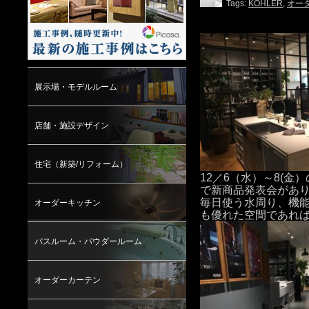
Tags:
KOHLER
,
オー
展示場・モデルルーム
店舗・施設デザイン
住宅（新築/リフォーム）
12／6（水）～8(金
で新商品発表会があ
毎日使う水周り、機
オーダーキッチン
も優れた空間であれば
バスルーム・パウダールーム
オーダーカーテン