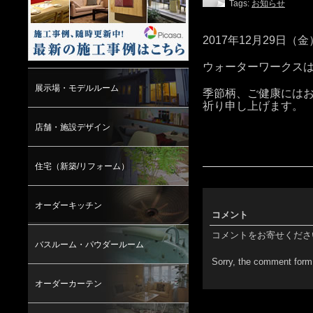
Tags:
お知らせ
2017年12月29日（
ウォーターワークス
展示場・モデルルーム
季節柄、ご健康には
祈り申し上げます。
店舗・施設デザイン
住宅（新築/リフォーム）
オーダーキッチン
コメント
コメントをお寄せくださ
バスルーム・パウダールーム
Sorry, the comment form 
オーダーカーテン