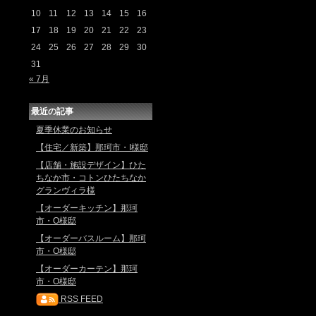
10
11
12
13
14
15
16
17
18
19
20
21
22
23
24
25
26
27
28
29
30
31
« 7月
最近の記事
夏季休業のお知らせ
【住宅／新築】那珂市・I様邸
【店舗・施設デザイン】ひた
ちなか市・コトンひたちなか
グランヴィラ様
【オーダーキッチン】那珂
市・O様邸
【オーダーバスルーム】那珂
市・O様邸
【オーダーカーテン】那珂
市・O様邸
RSS FEED