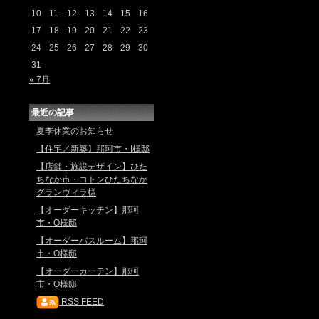
10
11
12
13
14
15
16
17
18
19
20
21
22
23
24
25
26
27
28
29
30
31
« 7月
最近の記事
夏季休業のお知らせ
【住宅／新築】那珂市・I様邸
【店舗・施設デザイン】ひた
ちなか市・コトンひたちなか
グランヴィラ様
【オーダーキッチン】那珂
市・O様邸
【オーダーバスルーム】那珂
市・O様邸
【オーダーカーテン】那珂
市・O様邸
RSS FEED