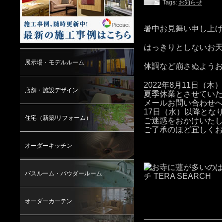
Tags:
お知らせ
暑中お見舞い申し上
はっきりとしないお
展示場・モデルルーム
体調など崩さぬよう
2022年8月11日（木
店舗・施設デザイン
夏季休業とさせてい
メールお問い合わせ
17日（水）以降とな
住宅（新築/リフォーム）
ご迷惑をおかけいた
ご了承のほど宜しく
オーダーキッチン
バスルーム・パウダールーム
オーダーカーテン