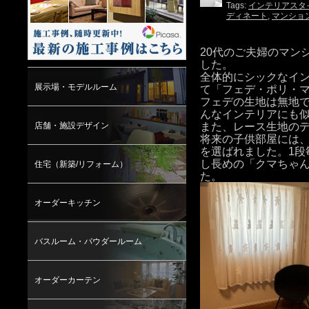
Tags:
インテリアスタ
ディネート
,
マンショ
20代のご夫婦のマン
した。
全体的にシックなイ
展示場・モデルルーム
て「フェデ・ポリ・
フェデの生地は無地
んなインテリアにも
また、レース生地のデ
店舗・施設デザイン
将来の子供部屋には
を選ばれました。1段
し長めの「クマちゃん
住宅（新築/リフォーム）
た。
オーダーキッチン
バスルーム・パウダールーム
オーダーカーテン