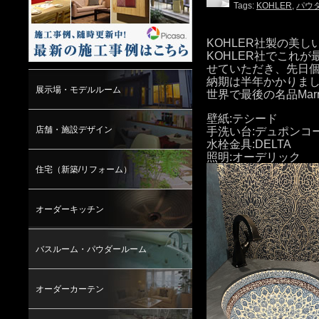
Tags:
KOHLER
,
パウ
KOHLER社製の美しい
KOHLER社でこれ
せていただき、先日
納期は半年かかりま
展示場・モデルルーム
世界で最後の名品Marr
壁紙:テシード
店舗・施設デザイン
手洗い台:デュポンコ
水栓金具:DELTA
照明:オーデリック
住宅（新築/リフォーム）
オーダーキッチン
バスルーム・パウダールーム
オーダーカーテン