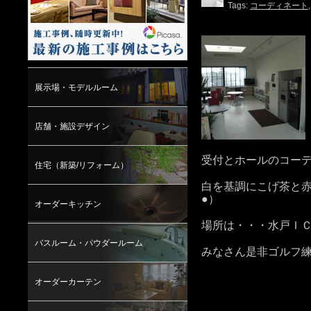
Tags:
コーディネート
展示場・モデルルーム
店舗・施設デザイン
受付とホールのコー
住宅（新築/リフォーム）
白を基調にこげ茶と赤
●）
オーダーキッチン
場所は・・・水戸Ｉ
バスルーム・パウダールーム
みなさん是非ゴルフ練
オーダーカーテン