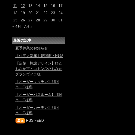
11
12
13
14
15
16
17
18
19
20
21
22
23
24
25
26
27
28
29
30
31
« 4月
7月 »
最近の記事
夏季休業のお知らせ
【住宅／新築】那珂市・I様邸
【店舗・施設デザイン】ひた
ちなか市・コトンひたちなか
グランヴィラ様
【オーダーキッチン】那珂
市・O様邸
【オーダーバスルーム】那珂
市・O様邸
【オーダーカーテン】那珂
市・O様邸
RSS FEED