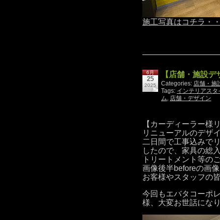
施工写真はコチラ・
6月
【店舗・施設デ
25
Categories:
店舗・施
2025
Tags:
インテリアスタ
ム
,
店舗・デザイン
【カーディーラー様
リニューアルのデザ
二日間で工事込みで
したので、家具の総
トリートメント等の
画像後半beforeの
お客様やスタッフの
今回もエバタコーポ
様、大変お世話にな