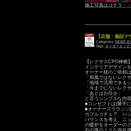
施工写真はコチラ・
4月
【店舗・施設デザ
05
Categories:
NEWS
,
店
2023
Tags:
オーダーキッチ
【レクサスCPO神栖
インテリアデザイン
オーナー様のご依頼
「和風ではないレク
「地域で活用できる
「今までにないレク
「あとはお任せ」
と言うシンプルな内
■コンセプトは(勝手
■オーナーズラウンジ
カプルコチェア、ハン
バランスを考え、ニ
の暖炉をオーダーの
石の塊のような存在感