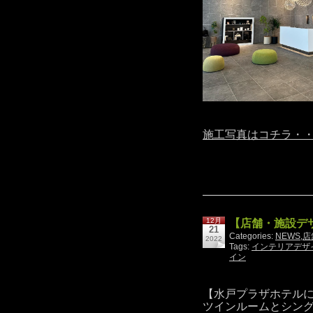
施工写真はコチラ・
12月
【店舗・施設デ
21
Categories:
NEWS
,
店
2022
Tags:
インテリアデザ
イン
【水戸プラザホテルに
ツインルームとシン