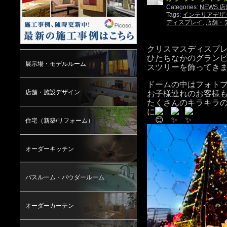
Categories:
NEWS
,
店
Tags:
インテリアデザ
ディスプレイ
,
店舗・
クリスマスディスプ
ひたちなかのグラン
展示場・モデルルーム
スツリーを飾ってき
ドームの中はフォト
店舗・施設デザイン
お子様連れのお客様
たくさんのキラキラ
に
住宅（新築/リフォーム）
オーダーキッチン
バスルーム・パウダールーム
オーダーカーテン