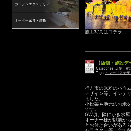
ガーデンエクステリア
オーダー家具・雑貨
施工写真はコチラ…
6月
【店舗・施設デ
25
Categories:
店舗・施
2025
Tags:
インテリアデザ
行方市の米粉のバウ
デザイン等、インテ
ました。
小松菜や地元のお米
です。
GW頃、隣にかき氷屋
オーナー様が以前か
とお付き合いがある
ャラクター等、全て