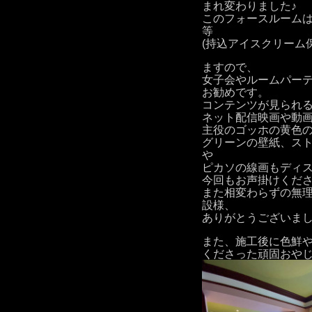
まれ変わりました♪
このフォースルーム
等
(持込アイスクリーム
ますので、
女子会やルームパー
お勧めです。
コンテンツが見られ
ネット配信映画や動画
主役のゴッホの黄色
グリーンの壁紙、ス
や
ピカソの線画もディ
今回もお声掛けくだ
また相変わらずの無
設様、
ありがとうございま
また、施工後に色鮮
くださった頑固おやじ