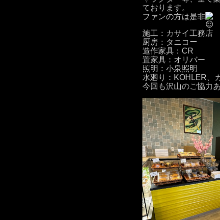
ております。
ファンの方は是非
施工：カサイ工務店
厨房：タニコー
造作家具：CR
置家具：オリバー
照明：小泉照明
水廻り：KOHLER
今回も沢山のご協力