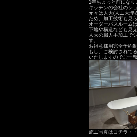
1年ちょっと前になりま
キッチンの会社のシ
元々は人大(人工大理
ため、加工技術も見
オーダーバスルームは
下地や構造なども見
人大の職人手加工でシ
す。
お得意様用完全予約
もし、ご検討されて
いたしますのでご一
施工写真はコチラ・