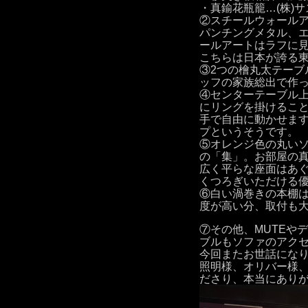
・真鍮花瓶籠…(株)
②スチールウォール
パンチングメタル、
ールアートはラフに
こちらは日本が誇る
③2つの檜丸太テーブ
ッフの家族総出で作
④センターテーブル
にリングを掛けるこ
手で自由に動かせま
プというそうです。
⑤オレンジ色の丸いソフ
の「集」。お部屋の
広く平らな座面はあ
くつろぎいただける
⑥白い渦巻きの本棚は、
度が高い分、取付も
⑦その他、MUTEやデン
ブルもソファのアク
今回またお世話にな
照明様、オリバー様
ださり、本当にあり