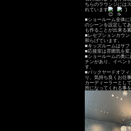
ちらのラウンジには
れています
)
■ショールーム全体に遠
のシーンを設定して
も作ることが出来る
■レセプションカウン
和らげています。
■キッズルームはサフ
■応接室は雰囲気を変
■ショールームの奥に
チンがあり、イベン
す。
■バックヤードオフィ
り、気持ち良くお仕
カーディーラーとし
所になってくれる事