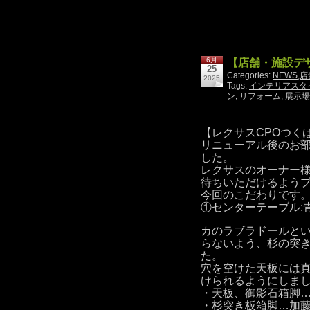
6月
【店舗・施設デザ
25
Categories:
NEWS
,
店
2025
Tags:
インテリアスタ
ン
,
リフォーム
,
展示場
【レクサスCPOつく
リニューアル後のお
した。
レクサスのオーナー
待ちいただけるよう
今回のこだわりです。
①センターテーブル:
カのラブラドールと
らないよう、杉の突
た。
穴を空けた天板には
けられるようにしま
・天板、御影石箱脚…
・杉突き板箱脚…加藤